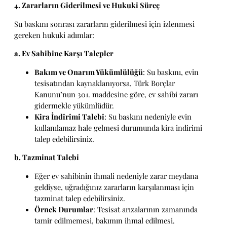
4. Zararların Giderilmesi ve Hukuki Süreç
Su baskını sonrası zararların giderilmesi için izlenmesi
gereken hukuki adımlar:
a. Ev Sahibine Karşı Talepler
Bakım ve Onarım Yükümlülüğü
: Su baskını, evin
tesisatından kaynaklanıyorsa, Türk Borçlar
Kanunu’nun 301. maddesine göre, ev sahibi zararı
gidermekle yükümlüdür.
Kira İndirimi Talebi
: Su baskını nedeniyle evin
kullanılamaz hale gelmesi durumunda kira indirimi
talep edebilirsiniz.
b. Tazminat Talebi
Eğer ev sahibinin ihmali nedeniyle zarar meydana
geldiyse, uğradığınız zararların karşılanması için
tazminat talep edebilirsiniz.
Örnek Durumlar
: Tesisat arızalarının zamanında
tamir edilmemesi, bakımın ihmal edilmesi.