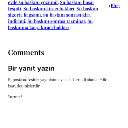
evde su baskını çözümü
, 
Su baskını hasar
Blog
•
tespiti
, 
Su baskını kiracı hakları
, 
Su baskını
sigorta kapsamı
, 
Su baskını sonrası kira
indirimi
, 
Su baskını sonrası tazminat
, 
Su
baskınına karşı kiracı hakları
Comments
Bir yanıt yazın
E-posta adresiniz yayınlanmayacak.
Gerekli alanlar
*
ile
işaretlenmişlerdir
Yorum
*