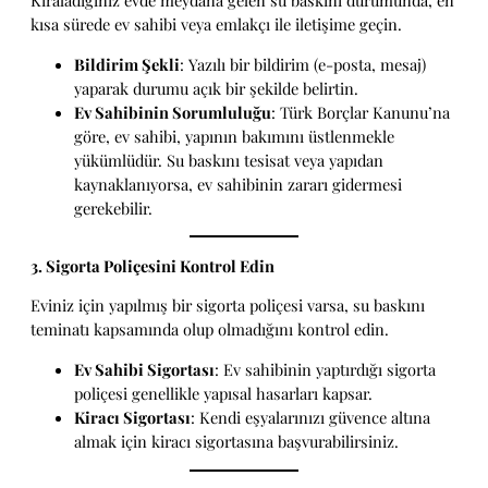
Kiraladığınız evde meydana gelen su baskını durumunda, en
kısa sürede ev sahibi veya emlakçı ile iletişime geçin.
Bildirim Şekli
: Yazılı bir bildirim (e-posta, mesaj)
yaparak durumu açık bir şekilde belirtin.
Ev Sahibinin Sorumluluğu
: Türk Borçlar Kanunu’na
göre, ev sahibi, yapının bakımını üstlenmekle
yükümlüdür. Su baskını tesisat veya yapıdan
kaynaklanıyorsa, ev sahibinin zararı gidermesi
gerekebilir.
3. Sigorta Poliçesini Kontrol Edin
Eviniz için yapılmış bir sigorta poliçesi varsa, su baskını
teminatı kapsamında olup olmadığını kontrol edin.
Ev Sahibi Sigortası
: Ev sahibinin yaptırdığı sigorta
poliçesi genellikle yapısal hasarları kapsar.
Kiracı Sigortası
: Kendi eşyalarınızı güvence altına
almak için kiracı sigortasına başvurabilirsiniz.