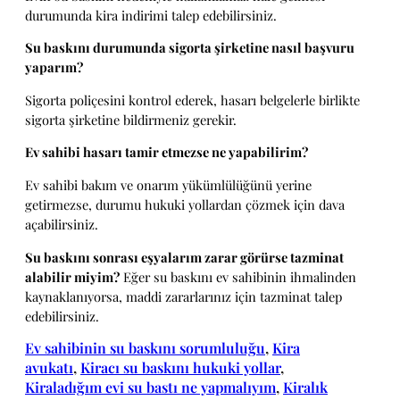
durumunda kira indirimi talep edebilirsiniz.
Su baskını durumunda sigorta şirketine nasıl başvuru
yaparım?
Sigorta poliçesini kontrol ederek, hasarı belgelerle birlikte
sigorta şirketine bildirmeniz gerekir.
Ev sahibi hasarı tamir etmezse ne yapabilirim?
Ev sahibi bakım ve onarım yükümlülüğünü yerine
getirmezse, durumu hukuki yollardan çözmek için dava
açabilirsiniz.
Su baskını sonrası eşyalarım zarar görürse tazminat
alabilir miyim?
Eğer su baskını ev sahibinin ihmalinden
kaynaklanıyorsa, maddi zararlarınız için tazminat talep
edebilirsiniz.
Ev sahibinin su baskını sorumluluğu
, 
Kira
avukatı
, 
Kiracı su baskını hukuki yollar
, 
Kiraladığım evi su bastı ne yapmalıyım
, 
Kiralık