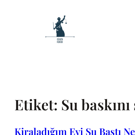
İçeriğe
geç
Etiket:
Su baskını 
Kiraladığım Evi Su Bastı N