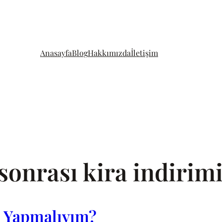
Anasayfa
Blog
Hakkımızda
İletişim
sonrası kira indirim
e Yapmalıyım?