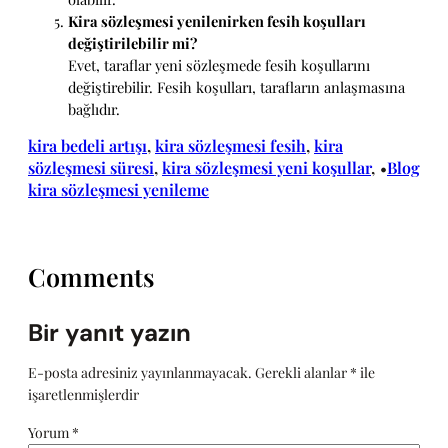
Kira sözleşmesi yenilenirken fesih koşulları
değiştirilebilir mi?
Evet, taraflar yeni sözleşmede fesih koşullarını
değiştirebilir. Fesih koşulları, tarafların anlaşmasına
bağlıdır.
kira bedeli artışı
, 
kira sözleşmesi fesih
, 
kira
sözleşmesi süresi
, 
kira sözleşmesi yeni koşullar
, 
Blog
•
kira sözleşmesi yenileme
Comments
Bir yanıt yazın
E-posta adresiniz yayınlanmayacak.
Gerekli alanlar
*
ile
işaretlenmişlerdir
Yorum
*