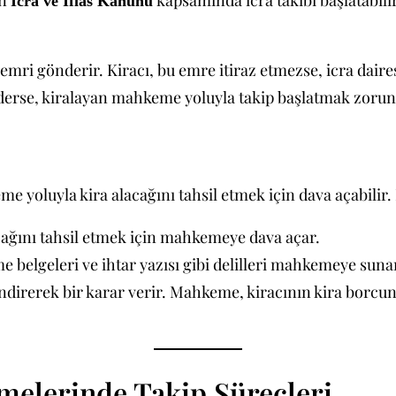
in
kapsamında icra takibi başlatabilir
İcra ve İflas Kanunu
 emri gönderir. Kiracı, bu emre itiraz etmezse, icra daire
ederse, kiralayan mahkeme yoluyla takip başlatmak zorund
me yoluyla kira alacağını tahsil etmek için dava açabilir.
lacağını tahsil etmek için mahkemeye dava açar.
e belgeleri ve ihtar yazısı gibi delilleri mahkemeye suna
ndirerek bir karar verir. Mahkeme, kiracının kira borcun
şmelerinde Takip Süreçleri