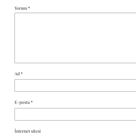
Yorum
*
Ad
*
E-posta
*
İnternet sitesi