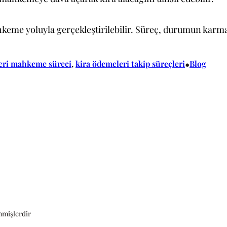
hkeme yoluyla gerçekleştirilebilir. Süreç, durumun karmaş
•
eri mahkeme süreci
, 
kira ödemeleri takip süreçleri
Blog
enmişlerdir