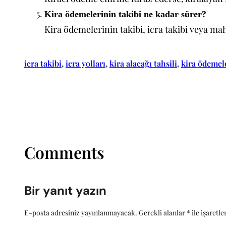
Kira ödemelerinin takibi ne kadar sürer?
Kira ödemelerinin takibi, icra takibi veya ma
icra takibi
, 
icra yolları
, 
kira alacağı tahsili
, 
kira ödemel
Comments
Bir yanıt yazın
E-posta adresiniz yayınlanmayacak.
Gerekli alanlar
*
ile işaretl