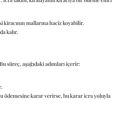
. İcra takibi, kiralayanın kiracıya bir ödeme emri
si kiracının mallarına haciz koyabilir.
a kalır.
 Bu süreç, aşağıdaki adımları içerir:
r.
u ödemesine karar verirse, bu karar icra yoluyla