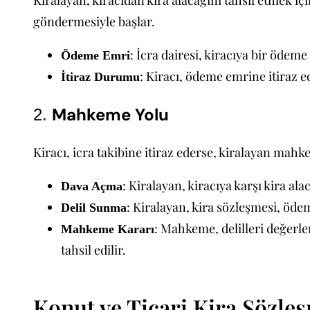
Kiralayan, kiracıdan kira alacağını tahsil etmek iç
göndermesiyle başlar.
: İcra dairesi, kiracıya bir ödeme
Ödeme Emri
: Kiracı, ödeme emrine itiraz 
İtiraz Durumu
Mahkeme Yolu
2.
Kiracı, icra takibine itiraz ederse, kiralayan mahke
: Kiralayan, kiracıya karşı kira a
Dava Açma
: Kiralayan, kira sözleşmesi, ödem
Delil Sunma
: Mahkeme, delilleri değerle
Mahkeme Kararı
tahsil edilir.
Konut ve Ticari Kira Sözle