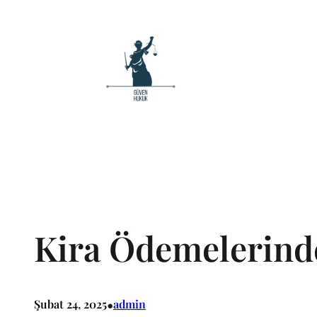
İçeriğe
geç
Kira Ödemelerinde 
•
Şubat 24, 2025
admin