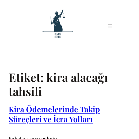
İçeriğe
geç
Etiket:
kira alacağı
tahsili
Kira Ödemelerinde Takip
Süreçleri ve İcra Yolları
Şubat 24, 2025
admin
•