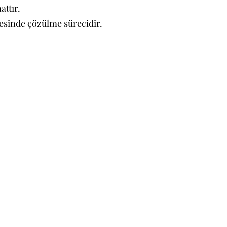
attır.
esinde çözülme sürecidir.