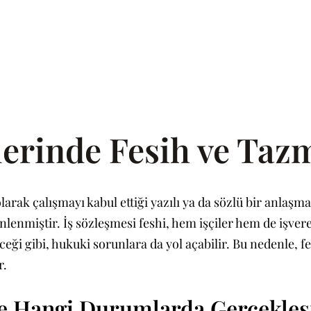
elerinde Fesih ve Ta
 olarak çalışmayı kabul ettiği yazılı ya da sözlü bir anlaş
lenmiştir. İş sözleşmesi feshi, hem işçiler hem de işver
leceği gibi, hukuki sorunlara da yol açabilir. Bu nedenle,
r.
ve Hangi Durumlarda Gerçekleş