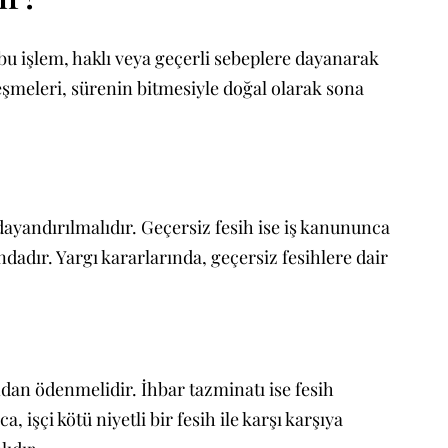
bu işlem, haklı veya geçerli sebeplere dayanarak
özleşmeleri, sürenin bitmesiyle doğal olarak sona
ayandırılmalıdır. Geçersiz fesih ise iş kanununca
dadır. Yargı kararlarında, geçersiz fesihlere dair
ndan ödenmelidir. İhbar tazminatı ise fesih
şçi kötü niyetli bir fesih ile karşı karşıya