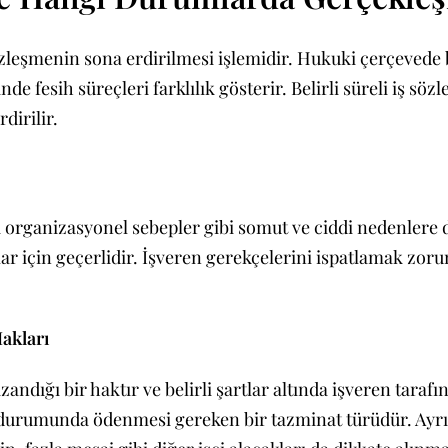
sözleşmenin sona erdirilmesi işlemidir. Hukuki çerçevede 
rinde fesih süreçleri farklılık gösterir. Belirli süreli iş s
dirilir.
 organizasyonel sebepler gibi somut ve ciddi nedenlere d
ar için geçerlidir. İşveren gerekçelerini ispatlamak zorun
akları
ndığı bir haktır ve belirli şartlar altında işveren tarafı
urumunda ödenmesi gereken bir tazminat türüdür. Ayrıca, i