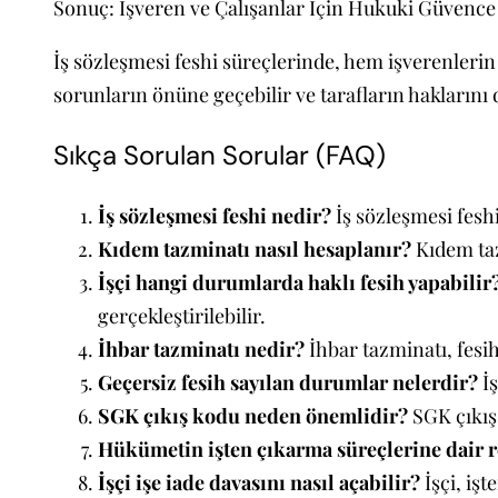
Sonuç: İşveren ve Çalışanlar İçin Hukuki Güvenc
İş sözleşmesi feshi süreçlerinde, hem işverenleri
sorunların önüne geçebilir ve tarafların haklarını
Sıkça Sorulan Sorular (FAQ)
İş sözleşmesi feshi nedir?
İş sözleşmesi feshi
Kıdem tazminatı nasıl hesaplanır?
Kıdem taz
İşçi hangi durumlarda haklı fesih yapabilir
gerçekleştirilebilir.
İhbar tazminatı nedir?
İhbar tazminatı, fesi
Geçersiz fesih sayılan durumlar nelerdir?
İş
SGK çıkış kodu neden önemlidir?
SGK çıkış 
Hükümetin işten çıkarma süreçlerine dair 
İşçi işe iade davasını nasıl açabilir?
İşçi, işt