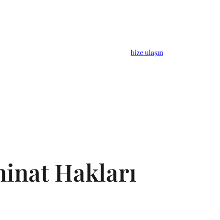
bize ulaşın
minat Hakları