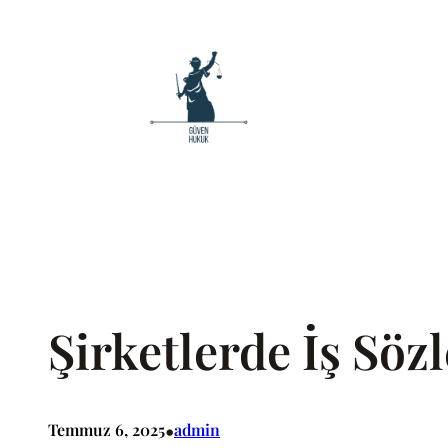
İçeriğe
geç
Şirketlerde İş Söz
•
Temmuz 6, 2025
admin