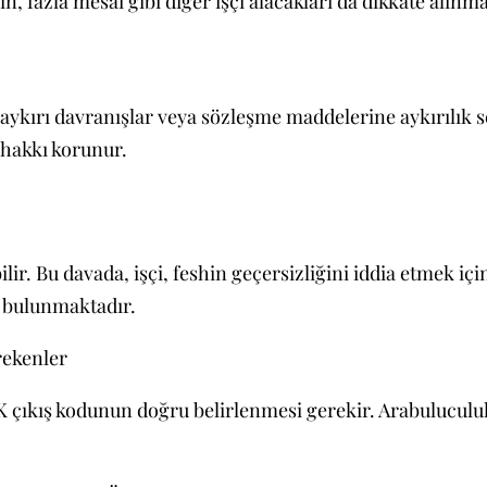
zin, fazla mesai gibi diğer işçi alacakları da dikkate alınma
na aykırı davranışlar veya sözleşme maddelerine aykırılık 
 hakkı korunur.
ilir. Bu davada, işçi, feshin geçersizliğini iddia etmek iç
i bulunmaktadır.
rekenler
SGK çıkış kodunun doğru belirlenmesi gerekir. Arabulucul