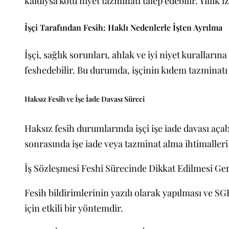
kaldıysa kötü niyet tazminatı talep edebilir. Yıllık i
İşçi Tarafından Fesih: Haklı Nedenlerle İşten Ayrılma
İşçi, sağlık sorunları, ahlak ve iyi niyet kuralları
feshedebilir. Bu durumda, işçinin kıdem tazminatı
Haksız Fesih ve İşe İade Davası Süreci
Haksız fesih durumlarında işçi işe iade davası açab
sonrasında işe iade veya tazminat alma ihtimaller
İş Sözleşmesi Feshi Sürecinde Dikkat Edilmesi Ge
Fesih bildirimlerinin yazılı olarak yapılması ve 
için etkili bir yöntemdir.