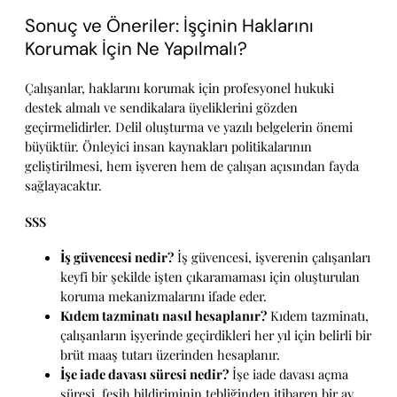
Sonuç ve Öneriler: İşçinin Haklarını
Korumak İçin Ne Yapılmalı?
Çalışanlar, haklarını korumak için profesyonel hukuki
destek almalı ve sendikalara üyeliklerini gözden
geçirmelidirler. Delil oluşturma ve yazılı belgelerin önemi
büyüktür. Önleyici insan kaynakları politikalarının
geliştirilmesi, hem işveren hem de çalışan açısından fayda
sağlayacaktır.
SSS
İş güvencesi nedir?
İş güvencesi, işverenin çalışanları
keyfi bir şekilde işten çıkaramaması için oluşturulan
koruma mekanizmalarını ifade eder.
Kıdem tazminatı nasıl hesaplanır?
Kıdem tazminatı,
çalışanların işyerinde geçirdikleri her yıl için belirli bir
brüt maaş tutarı üzerinden hesaplanır.
İşe iade davası süresi nedir?
İşe iade davası açma
süresi, fesih bildiriminin tebliğinden itibaren bir ay