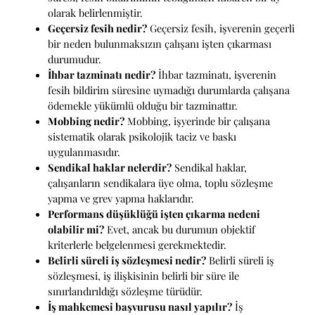
olarak belirlenmiştir.
Geçersiz fesih nedir?
Geçersiz fesih, işverenin geçerli
bir neden bulunmaksızın çalışanı işten çıkarması
durumudur.
İhbar tazminatı nedir?
İhbar tazminatı, işverenin
fesih bildirim süresine uymadığı durumlarda çalışana
ödemekle yükümlü olduğu bir tazminattır.
Mobbing nedir?
Mobbing, işyerinde bir çalışana
sistematik olarak psikolojik taciz ve baskı
uygulanmasıdır.
Sendikal haklar nelerdir?
Sendikal haklar,
çalışanların sendikalara üye olma, toplu sözleşme
yapma ve grev yapma haklarıdır.
Performans düşüklüğü işten çıkarma nedeni
olabilir mi?
Evet, ancak bu durumun objektif
kriterlerle belgelenmesi gerekmektedir.
Belirli süreli iş sözleşmesi nedir?
Belirli süreli iş
sözleşmesi, iş ilişkisinin belirli bir süre ile
sınırlandırıldığı sözleşme türüdür.
İş mahkemesi başvurusu nasıl yapılır?
İş