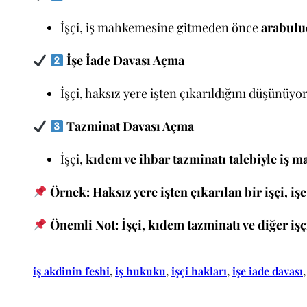
İşçi, iş mahkemesine gitmeden önce
arabulu
İşe İade Davası Açma
İşçi, haksız yere işten çıkarıldığını düşünüyo
Tazminat Davası Açma
İşçi,
kıdem ve ihbar tazminatı talebiyle iş 
Örnek:
Haksız yere işten çıkarılan bir işçi, i
Önemli Not:
İşçi, kıdem tazminatı ve diğer işçi
iş akdinin feshi
, 
iş hukuku
, 
işçi hakları
, 
işe iade davası
,