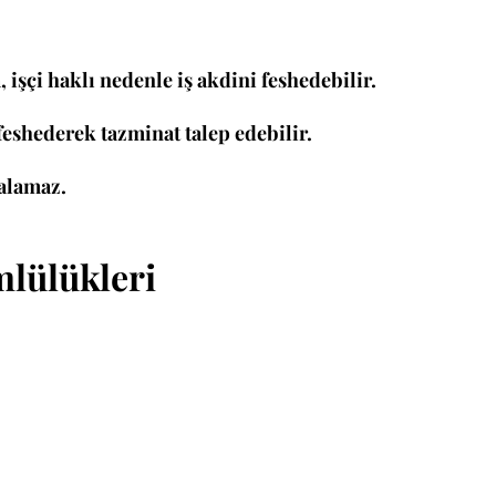
 işçi haklı nedenle iş akdini feshedebilir.
i feshederek tazminat talep edebilir.
 alamaz.
mlülükleri