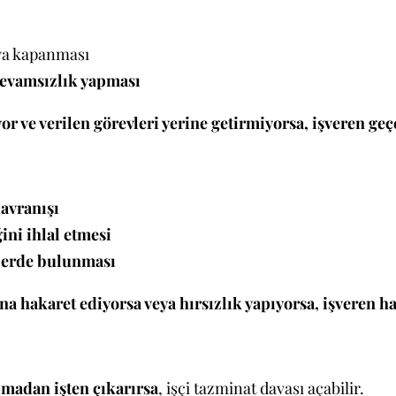
ya kapanması
devamsızlık yapması
ıyor ve verilen görevleri yerine getirmiyorsa, işveren ge
davranışı
ini ihlal etmesi
tlerde bulunması
na hakaret ediyorsa veya hırsızlık yapıyorsa, işveren hak
lmadan işten çıkarırsa
, işçi tazminat davası açabilir.