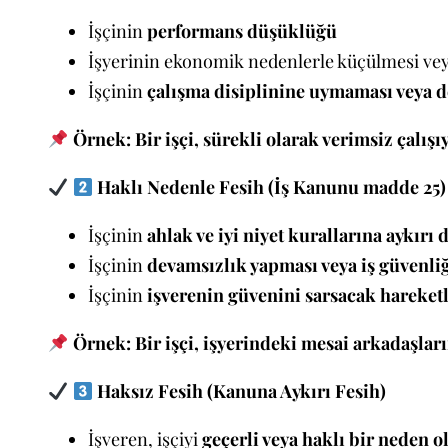
İşçinin
performans düşüklüğü
İşyerinin ekonomik nedenlerle küçülmesi ve
İşçinin
çalışma disiplinine uymaması veya 
Örnek:
Bir işçi, sürekli olarak verimsiz çalış
Haklı Nedenle Fesih (İş Kanunu madde 25)
İşçinin
ahlak ve iyi niyet kurallarına aykırı 
İşçinin
devamsızlık yapması veya iş güvenliğ
İşçinin
işverenin güvenini sarsacak hareke
Örnek:
Bir işçi, işyerindeki mesai arkadaşları
Haksız Fesih (Kanuna Aykırı Fesih)
İşveren, işçiyi
geçerli veya haklı bir neden o