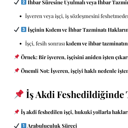
İhbar Süresine Uyulmalı veya İhbar Tazmi
İşveren veya işçi, iş sözleşmesini feshetmed
İşçinin Kıdem ve İhbar Tazminatı Hakları
İşçi, fesih sonrası
kıdem ve ihbar tazminatını
Örnek:
Bir işveren, işçisini aniden işten çık
Önemli Not:
İşveren, işçiyi haklı nedenle işte
İş Akdi Feshedildiğinde
İş akdi feshedilen işçi, hukuki yollarla hakları
Arabuluculuk Süreci