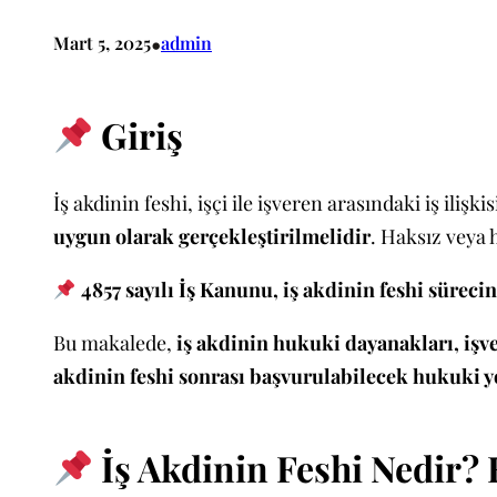
•
Mart 5, 2025
admin
Giriş
İş akdinin feshi, işçi ile işveren arasındaki iş iliş
uygun olarak gerçekleştirilmelidir
. Haksız veya 
4857 sayılı İş Kanunu, iş akdinin feshi süreci
Bu makalede,
iş akdinin hukuki dayanakları, işver
akdinin feshi sonrası başvurulabilecek hukuki y
İş Akdinin Feshi Nedir?