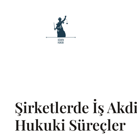
İçeriğe
geç
Şirketlerde İş Akd
Hukuki Süreçler