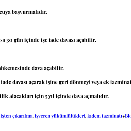
cuya başvurmalıdır.
rsa
30 gün içinde işe iade davası açabilir.
mahkemesinde dava açabilir.
şe iade davası açarak işine geri dönmeyi veya ek tazminat
lik alacakları için 5 yıl içinde dava açmalıdır.
•
 
işten çıkarılma
, 
işveren yükümlülükleri
, 
kıdem tazminatı
Bl