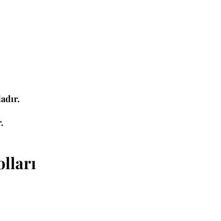
adır.
.
lları