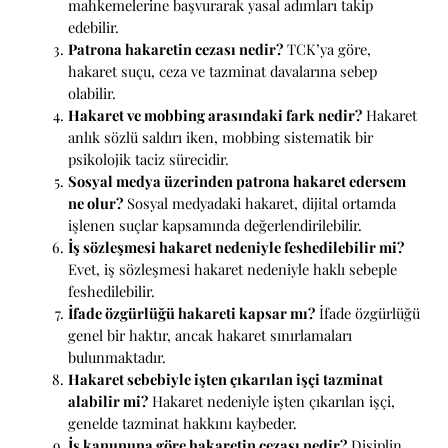
mahkemelerine başvurarak yasal adımları takip
edebilir.
Patrona hakaretin cezası nedir?
TCK’ya göre,
hakaret suçu, ceza ve tazminat davalarına sebep
olabilir.
Hakaret ve mobbing arasındaki fark nedir?
Hakaret
anlık sözlü saldırı iken, mobbing sistematik bir
psikolojik taciz sürecidir.
Sosyal medya üzerinden patrona hakaret edersem
ne olur?
Sosyal medyadaki hakaret, dijital ortamda
işlenen suçlar kapsamında değerlendirilebilir.
İş sözleşmesi hakaret nedeniyle feshedilebilir mi?
Evet, iş sözleşmesi hakaret nedeniyle haklı sebeple
feshedilebilir.
İfade özgürlüğü hakareti kapsar mı?
İfade özgürlüğü
genel bir haktır, ancak hakaret sınırlamaları
bulunmaktadır.
Hakaret sebebiyle işten çıkarılan işçi tazminat
alabilir mi?
Hakaret nedeniyle işten çıkarılan işçi,
genelde tazminat hakkını kaybeder.
İş kanununa göre hakaretin cezası nedir?
Disiplin