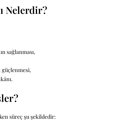
ı Nelerdir?
ın sağlanması,
n güçlenmesi,
mkânı.
şler?
ken süreç şu şekildedir: