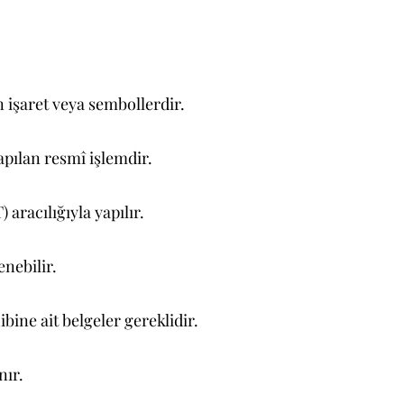
 işaret veya sembollerdir.
apılan resmî işlemdir.
racılığıyla yapılır.
enebilir.
ine ait belgeler gereklidir.
nır.