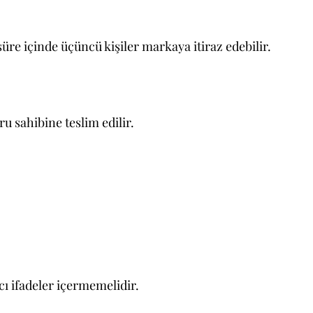
üre içinde üçüncü kişiler markaya itiraz edebilir.
u sahibine teslim edilir.
ı ifadeler içermemelidir.