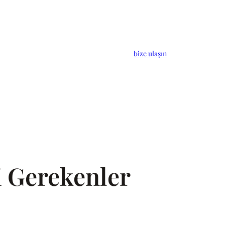
bize ulaşın
i Gerekenler