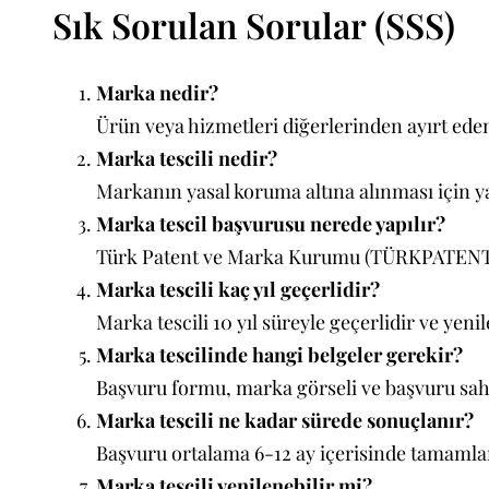
Sık Sorulan Sorular (SSS)
Marka nedir?
Ürün veya hizmetleri diğerlerinden ayırt eden
Marka tescili nedir?
Markanın yasal koruma altına alınması için y
Marka tescil başvurusu nerede yapılır?
Türk Patent ve Marka Kurumu (TÜRKPATENT) a
Marka tescili kaç yıl geçerlidir?
Marka tescili 10 yıl süreyle geçerlidir ve yenil
Marka tescilinde hangi belgeler gerekir?
Başvuru formu, marka görseli ve başvuru sahib
Marka tescili ne kadar sürede sonuçlanır?
Başvuru ortalama 6-12 ay içerisinde tamamla
Marka tescili yenilenebilir mi?