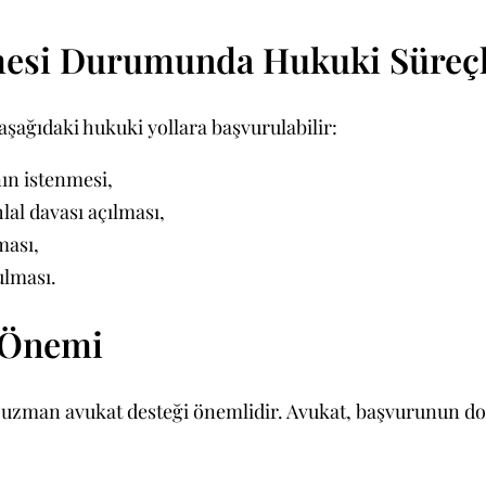
lmesi Durumunda Hukuki Süreç
şağıdaki hukuki yollara başvurulabilir:
ın istenmesi,
al davası açılması,
ması,
lması.
 Önemi
 uzman avukat desteği önemlidir. Avukat, başvurunun doğr