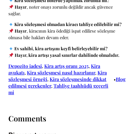
Kira sözleşmesi noterde yapılmak zorunda mı?
Hayır
, noter onayı zorunlu değildir ancak güvence
sağlar.
Kira sözleşmesi olmadan kiracı tahliye edilebilir mi?
Hayır
, kiracının kira ödediği ispat edilirse sözleşme
olmasa bile hakları devam eder.
Ev sahibi, kira artışını keyfi belirleyebilir mi?
Hayır, kira artışı yasal sınırlar dahilinde olmalıdır.
Depozito iadesi
, 
Kira artış oranı 2025
, 
Kira
avukatı
, 
Kira sözleşmesi nasıl hazırlanır
, 
Kira
sözleşmesi örneği
, 
Kira sözleşmesinde dikkat
Blog
•
edilmesi gerekenler
, 
Tahliye taahhüdü geçerli
mi
Comments