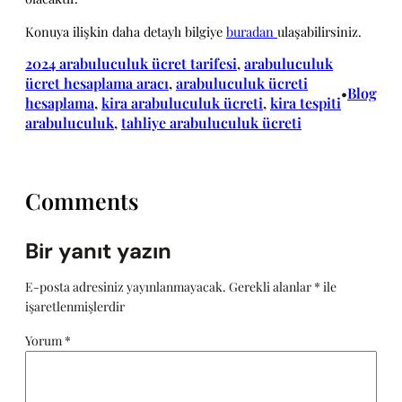
Konuya ilişkin daha detaylı bilgiye
buradan
ulaşabilirsiniz.
2024 arabuluculuk ücret tarifesi
, 
arabuluculuk
ücret hesaplama aracı
, 
arabuluculuk ücreti
Blog
•
hesaplama
, 
kira arabuluculuk ücreti
, 
kira tespiti
arabuluculuk
, 
tahliye arabuluculuk ücreti
Comments
Bir yanıt yazın
E-posta adresiniz yayınlanmayacak.
Gerekli alanlar
*
ile
işaretlenmişlerdir
Yorum
*