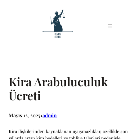
İçeriğe
geç
Kira Arabuluculuk
Ücreti
Mayıs 12, 2025
admin
•
Kira ilişkilerinden kaynaklanan uyuşmazlıklar, özellikle son
yıllarda artan kira bedelleri ve tahliye talepleri nedeniyle