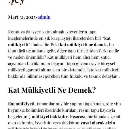
Mart 31, 2025
admin
•
Konut ya da işyeri satın almak isteyenlerin tapu
incelemelerinde en sık karşılaştığı ibarelerden biri “
kat
mülkiyetli
” ifadesidir. Peki
kat mülkiyetli ne demek
, bu
tapu türü ne anlama gelir, diğer tapu türlerinden farkı nedir
ve neden önemlidir? Kat mülkiyeti hem alıcı hem satıcı
açısından büyük önem taşıyan, tapu güvencesiyle bireysel
mülkiyeti garanti altına alan bir sistemdir. İşte kat mülkiyeti
hakkında bilinmesi gereken tüm hukuki ve teknik detaylar…
Kat Mülkiyetli Ne Demek?
Kat mülkiyeti
, tamamlanmış bir yapının (apartman, site vb.)
bağımsız bölümleri üzerinde kurulan, resmi tapu kaydıyla
belgelenmiş
mülkiyet hakkıdır
. Kısacası, bir binada size ait
olan dairenin, işyerinin veya dükkânın
yasal olarak sizin