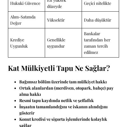
En yüksek
Hukuki Güvence
Geçici nitelikte
düzeyde
Alım-Satımda
Yüksektir
Daha düşüktür
Değer
Bankalar
Krediye
Genellikle
tarafından her
Uygunluk
uygundur
zaman tercih
edilmez
Kat Mülkiyetli Tapu Ne Sağlar?
Bağımsız bölüm üzerinde tam mülkiyet hakkı
Ortak alanlardan (merdiven, otopark, bahçe) pay
alma hakkı
Resmi tapu kaydında netlik ve şeffaflık
İnşaatın tamamlandığını ve iskanın alındığını
gösterir
Konut kredisi ve sigorta işlemlerinde kolaylık
sağlar