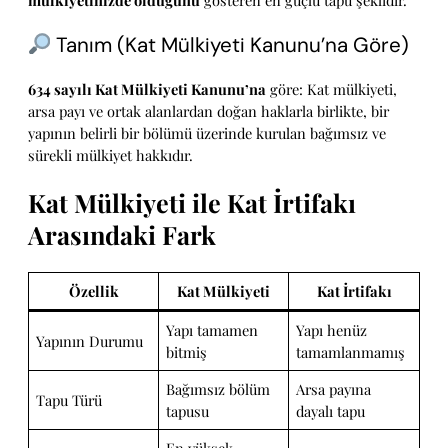
mülkiyetinizde olduğunu
gösteren en güçlü tapu şeklidir.
Tanım (Kat Mülkiyeti Kanunu’na Göre)
634 sayılı Kat Mülkiyeti Kanunu’na
göre: Kat mülkiyeti,
arsa payı ve ortak alanlardan doğan haklarla birlikte, bir
yapının belirli bir bölümü üzerinde kurulan bağımsız ve
sürekli mülkiyet hakkıdır.
Kat Mülkiyeti ile Kat İrtifakı
Arasındaki Fark
Özellik
Kat Mülkiyeti
Kat İrtifakı
Yapı tamamen
Yapı henüz
Yapının Durumu
bitmiş
tamamlanmamış
Bağımsız bölüm
Arsa payına
Tapu Türü
tapusu
dayalı tapu