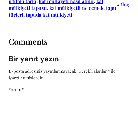
irtifakı farkı
, 
kat mülkiyeti nasıl alınır
, 
kat
Blog
•
mülkiyeti tapusu
, 
kat mülkiyetli ne demek
, 
tapu
türleri
, 
tapuda kat mülkiyeti
Comments
Bir yanıt yazın
E-posta adresiniz yayınlanmayacak.
Gerekli alanlar
*
ile
işaretlenmişlerdir
Yorum
*