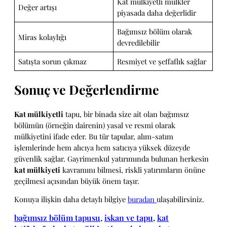
Kat mülkiyetli mülkler
Değer artışı
piyasada daha değerlidir
Bağımsız bölüm olarak
Miras kolaylığı
devredilebilir
Satışta sorun çıkmaz
Resmiyet ve şeffaflık sağlar
Sonuç ve Değerlendirme
Kat mülkiyetli
tapu, bir binada size ait olan bağımsız
bölümün (örneğin dairenin) yasal ve resmi olarak
mülkiyetini ifade eder. Bu tür tapular, alım-satım
işlemlerinde hem alıcıya hem satıcıya yüksek düzeyde
güvenlik sağlar. Gayrimenkul yatırımında bulunan herkesin
kat mülkiyeti
kavramını bilmesi, riskli yatırımların önüne
geçilmesi açısından büyük önem taşır.
Konuya ilişkin daha detaylı bilgiye
buradan
ulaşabilirsiniz.
bağımsız bölüm tapusu
, 
iskan ve tapu
, 
kat