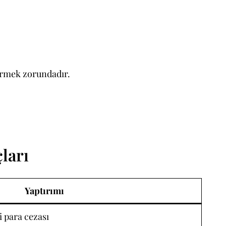
irmek zorundadır.
ları
Yaptırımı
i para cezası