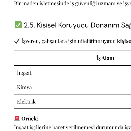
Bir maden işletmesinde iş güvenliği uzmanı ve işye
2.5. Kişisel Koruyucu Donanım S
İşveren, çalışanlara işin niteliğine uygun
kişis
İş Alanı
İnşaat
Kimya
Elektrik
Örnek:
İnşaat işçilerine baret verilmemesi durumunda işve