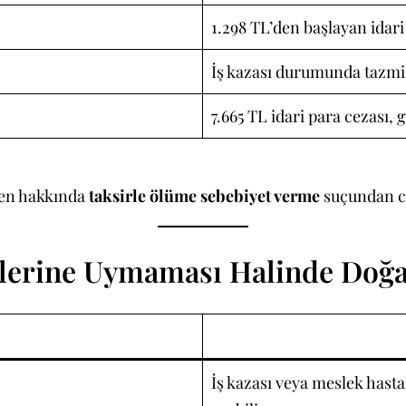
1.298 TL’den başlayan idari
İş kazası durumunda tazmin
7.665 TL idari para cezası,
eren hakkında
taksirle ölüme sebebiyet verme
suçundan ce
klerine Uymaması Halinde Doğa
İş kazası veya meslek hasta