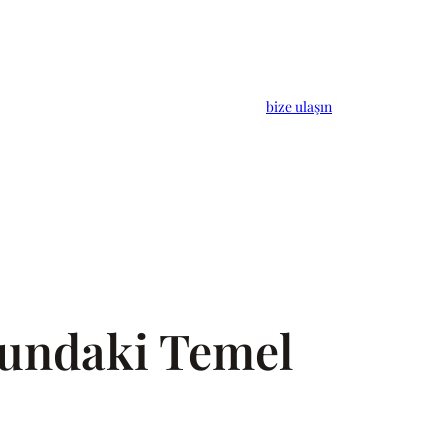
bize ulaşın
usundaki Temel