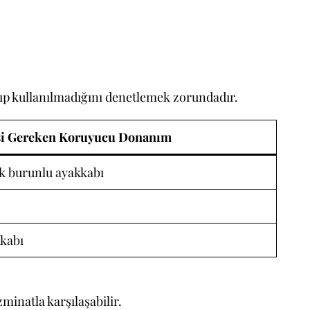
ıp kullanılmadığını denetlemek zorundadır.
si Gereken Koruyucu Donanım
ik burunlu ayakkabı
kkabı
minatla karşılaşabilir.