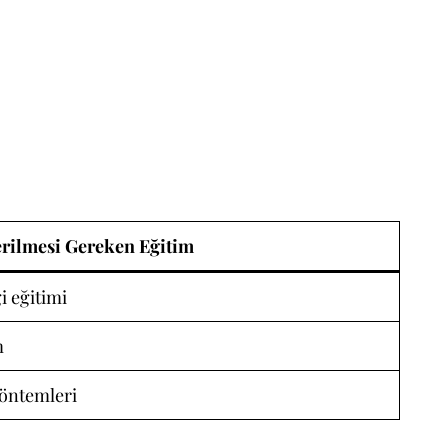
rilmesi Gereken Eğitim
i eğitimi
m
öntemleri