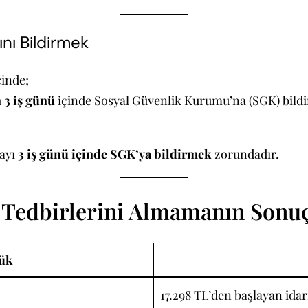
ını Bildirmek
çinde;
 3 iş günü
içinde Sosyal Güvenlik Kurumu’na (SGK) bild
layı
3 iş günü içinde SGK’ya bildirmek
zorundadır.
ği Tedbirlerini Almamanın Sonuç
lük
17.298 TL’den başlayan idar