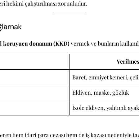
ri hekimi çalıştırılması zorunludur.
ağlamak
el koruyucu donanım (KKD)
vermek ve bunların kullanıl
Verilme
Baret, emniyet kemeri, çel
Eldiven, maske, gözlük
İzole eldiven, yalıtımlı aya
ren hem idari para cezası hem de iş kazası nedeniyle taz