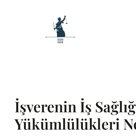
İçeriğe
geç
İşverenin İş Sağl
Yükümlülükleri Ne