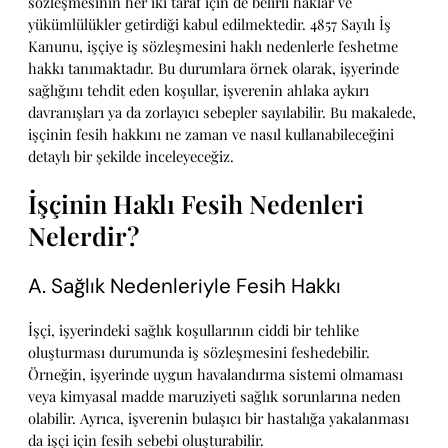
sözleşmesinin her iki taraf için de belirli haklar ve
yükümlülükler getirdiği kabul edilmektedir. 4857 Sayılı İş
Kanunu, işçiye iş sözleşmesini haklı nedenlerle feshetme
hakkı tanımaktadır. Bu durumlara örnek olarak, işyerinde
sağlığını tehdit eden koşullar, işverenin ahlaka aykırı
davranışları ya da zorlayıcı sebepler sayılabilir. Bu makalede,
işçinin fesih hakkını ne zaman ve nasıl kullanabileceğini
detaylı bir şekilde inceleyeceğiz.
İşçinin Haklı Fesih Nedenleri
Nelerdir?
A. Sağlık Nedenleriyle Fesih Hakkı
İşçi, işyerindeki sağlık koşullarının ciddi bir tehlike
oluşturması durumunda iş sözleşmesini feshedebilir.
Örneğin, işyerinde uygun havalandırma sistemi olmaması
veya kimyasal madde maruziyeti sağlık sorunlarına neden
olabilir. Ayrıca, işverenin bulaşıcı bir hastalığa yakalanması
da işçi için fesih sebebi oluşturabilir.