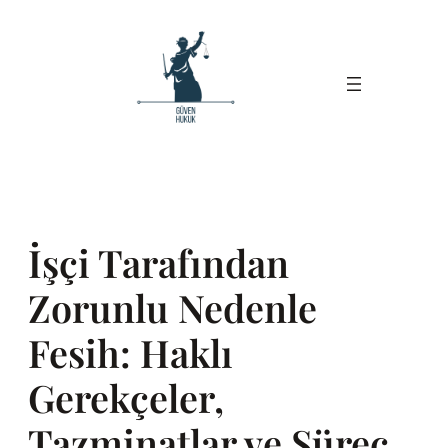
İçeriğe
geç
İşçi Tarafından
Zorunlu Nedenle
Fesih: Haklı
Gerekçeler,
Tazminatlar ve Süreç