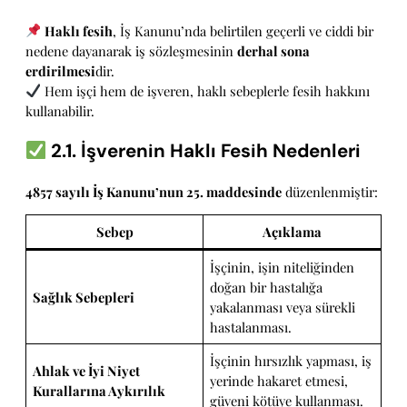
Haklı fesih
, İş Kanunu’nda belirtilen geçerli ve ciddi bir
nedene dayanarak iş sözleşmesinin
derhal sona
erdirilmesi
dir.
Hem işçi hem de işveren, haklı sebeplerle fesih hakkını
kullanabilir.
2.1. İşverenin Haklı Fesih Nedenleri
4857 sayılı İş Kanunu’nun 25. maddesinde
düzenlenmiştir:
Sebep
Açıklama
İşçinin, işin niteliğinden
doğan bir hastalığa
Sağlık Sebepleri
yakalanması veya sürekli
hastalanması.
İşçinin hırsızlık yapması, iş
Ahlak ve İyi Niyet
yerinde hakaret etmesi,
Kurallarına Aykırılık
güveni kötüye kullanması.