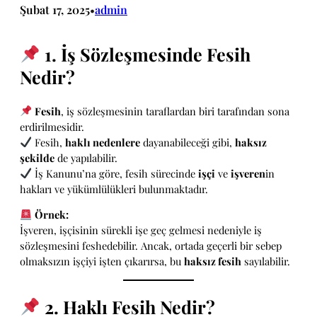
Şubat 17, 2025
admin
•
1. İş Sözleşmesinde Fesih
Nedir?
Fesih
, iş sözleşmesinin taraflardan biri tarafından sona
erdirilmesidir.
Fesih,
haklı nedenlere
dayanabileceği gibi,
haksız
şekilde
de yapılabilir.
İş Kanunu’na göre, fesih sürecinde
işçi
ve
işveren
in
hakları ve yükümlülükleri bulunmaktadır.
Örnek:
İşveren, işçisinin sürekli işe geç gelmesi nedeniyle iş
sözleşmesini feshedebilir. Ancak, ortada geçerli bir sebep
olmaksızın işçiyi işten çıkarırsa, bu
haksız fesih
sayılabilir.
2. Haklı Fesih Nedir?