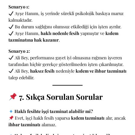
Senaryo 1:
Ayşe Hanım, iş yerinde sürekli psikolojik baskıya maruz
kalmaktadır.
Bu durum sağlığını olumsuz etkilediği için işten ayrılır.
Ayşe Hanım,
haklı nedenle fesih
yapmıştır ve
kıdem
tazminatına hak kazanır
.
Senaryo 2:
Ali Bey, performansı gayet iyi olmasına rağmen işveren
tarafından hiçbir gerekçe gösterilmeden işten çıkarılmıştır.
Ali Bey,
haksız fesih
nedeniyle
kıdem ve ihbar tazminatı
talep edebilir.
7. Sıkça Sorulan Sorular
Haklı fesihte işçi tazminat alabilir mi?
Evet, işçi haklı fesih yaparsa
kıdem tazminatı
alır, ancak
ihbar tazminatı
alamaz.