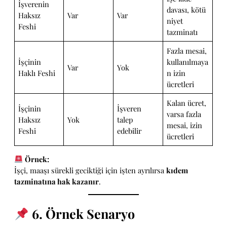
İşverenin
davası, kötü
Haksız
Var
Var
niyet
Feshi
tazminatı
Fazla mesai,
İşçinin
kullanılmaya
Var
Yok
Haklı Feshi
n izin
ücretleri
Kalan ücret,
İşçinin
İşveren
varsa fazla
Haksız
Yok
talep
mesai, izin
Feshi
edebilir
ücretleri
Örnek:
İşçi, maaşı sürekli geciktiği için işten ayrılırsa
kıdem
tazminatına hak kazanır
.
6. Örnek Senaryo