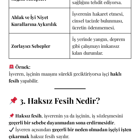
sağlığını tehdit ediyorsa.
İşverenin hakaret etmesi,
Ahlak ve İyi Niyet
cinsel tacizde bulunması,
Kurallarına Aykırılık
ücretin ödenmemesi.
İş yerinde yangın, deprem
Zorlayıcı Sebepler
gibi çalışmayı imkansız
kılan durumlar.
Örnek:
İşveren, işçinin maaşını sürekli geciktiriyorsa işçi
haklı
fesih
yapabilir.
3. Haksız Fesih Nedir?
Haksız fesih
, işverenin ya da işçinin, iş sözleşmesini
geçerli bir sebebe dayanmadan sona erdirmesidir
.
İşveren açısından
geçerli bir neden olmadan işçiyi işten
çıkarmak
haksız fesih sayılır.