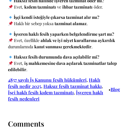
Haksız fesih halinde işveren tazminat öder mi?
Evet,
kıdem tazminatı
ve
ihbar tazminatı
öder.
İşçi kendi isteğiyle çıkarsa tazminat alır mı?
Haklı bir sebep yoksa
tazminat alamaz
.
İşveren haklı fesih yaparken belgelendirme şart mı?
Evet, özellikle
ahlak ve iyi niyet kurallarına aykırılık
durumlarında
kanıt sunması gerekmektedir
.
Haksız fesih durumunda dava açılabilir mi?
Evet,
iş mahkemesine dava açılarak tazminatlar talep
edilebilir
.
4857 sayılı İş Kanunu fesih hükümleri
, 
Haklı
fesih nedir 2025
, 
Haksız fesih tazminat hakkı
, 
Blog
•
İşçi haklı fesih kıdem tazminatı
, 
İşveren haklı
fesih nedenleri
Comments