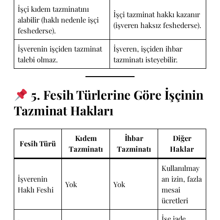
İşçi kıdem tazminatını
İşçi tazminat hakkı kazanır
alabilir (haklı nedenle işçi
(işveren haksız feshederse).
feshederse).
İşverenin işçiden tazminat
İşveren, işçiden ihbar
talebi olmaz.
tazminatı isteyebilir.
5. Fesih Türlerine Göre İşçinin
Tazminat Hakları
Kıdem
İhbar
Diğer
Fesih Türü
Tazminatı
Tazminatı
Haklar
Kullanılmay
İşverenin
an izin, fazla
Yok
Yok
Haklı Feshi
mesai
ücretleri
İşe iade