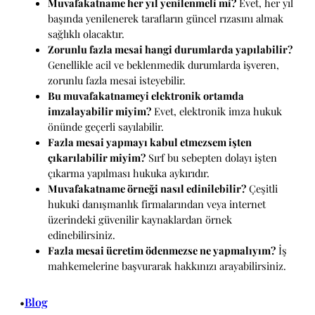
Muvafakatname her yıl yenilenmeli mi?
Evet, her yıl
başında yenilenerek tarafların güncel rızasını almak
sağlıklı olacaktır.
Zorunlu fazla mesai hangi durumlarda yapılabilir?
Genellikle acil ve beklenmedik durumlarda işveren,
zorunlu fazla mesai isteyebilir.
Bu muvafakatnameyi elektronik ortamda
imzalayabilir miyim?
Evet, elektronik imza hukuk
önünde geçerli sayılabilir.
Fazla mesai yapmayı kabul etmezsem işten
çıkarılabilir miyim?
Sırf bu sebepten dolayı işten
çıkarma yapılması hukuka aykırıdır.
Muvafakatname örneği nasıl edinilebilir?
Çeşitli
hukuki danışmanlık firmalarından veya internet
üzerindeki güvenilir kaynaklardan örnek
edinebilirsiniz.
Fazla mesai ücretim ödenmezse ne yapmalıyım?
İş
mahkemelerine başvurarak hakkınızı arayabilirsiniz.
Blog
•