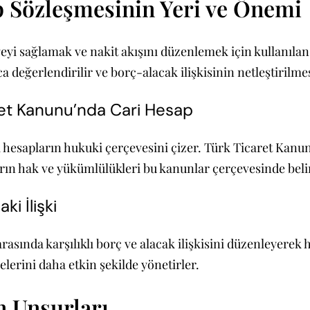
ap Sözleşmesinin Yeri ve Önemi
eyi sağlamak ve nakit akışını düzenlemek için kullanılan
uca değerlendirilir ve borç-alacak ilişkisinin netleştirilme
aret Kanunu’nda Cari Hesap
hesapların hukuki çerçevesini çizer. Türk Ticaret Kanunu
arın hak ve yükümlülükleri bu kanunlar çerçevesinde belir
ki İlişki
arasında karşılıklı borç ve alacak ilişkisini düzenleyere
elerini daha etkin şekilde yönetirler.
n Unsurları