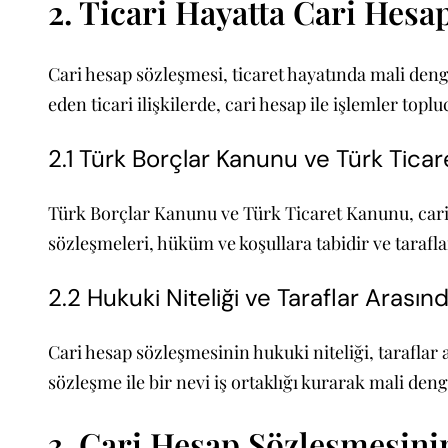
2. Ticari Hayatta Cari Hes
Cari hesap sözleşmesi, ticaret hayatında mali deng
eden ticari ilişkilerde, cari hesap ile işlemler topl
2.1 Türk Borçlar Kanunu ve Türk Tic
Türk Borçlar Kanunu ve Türk Ticaret Kanunu, cari 
sözleşmeleri, hüküm ve koşullara tabidir ve tarafl
2.2 Hukuki Niteliği ve Taraflar Arasında
Cari hesap sözleşmesinin hukuki niteliği, taraflar 
sözleşme ile bir nevi iş ortaklığı kurarak mali deng
3. Cari Hesap Sözleşmesini