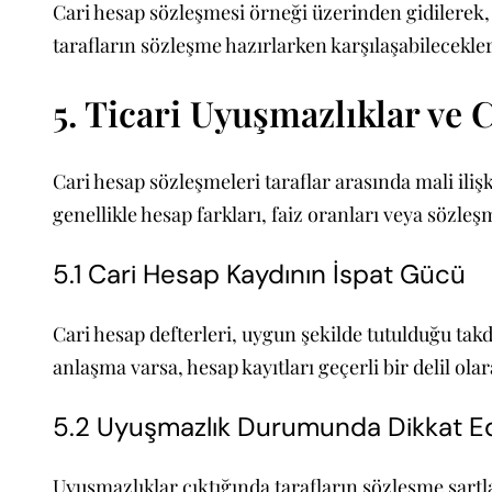
Cari hesap sözleşmesi örneği üzerinden gidilerek, 
tarafların sözleşme hazırlarken karşılaşabilecekl
5. Ticari Uyuşmazlıklar ve 
Cari hesap sözleşmeleri taraflar arasında mali ilişk
genellikle hesap farkları, faiz oranları veya sözleş
5.1 Cari Hesap Kaydının İspat Gücü
Cari hesap defterleri, uygun şekilde tutulduğu tak
anlaşma varsa, hesap kayıtları geçerli bir delil olar
5.2 Uyuşmazlık Durumunda Dikkat Ed
Uyuşmazlıklar çıktığında tarafların sözleşme şartl