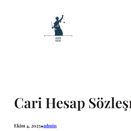
İçeriğe
geç
Cari Hesap Sözleş
•
Ekim 4, 2025
admin