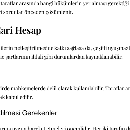
taraflar arasında hangi hükümlerin yer alması gerektiği ç
eri sorunlar önceden çözümlenir.
Cari Hesap
ilerin netleştirilmesine katkı sağlasa da, çeşitli uyuşmaz
me şartlarının ihlali gibi durumlardan kaynaklanabilir.
dirde mahkemelerde delil olarak kullanılabilir. Taraflar a
ak kabul edilir.
ilmesi Gerekenler
arına uygun hareket etmeleri önemlidir. Her iki tarafın 