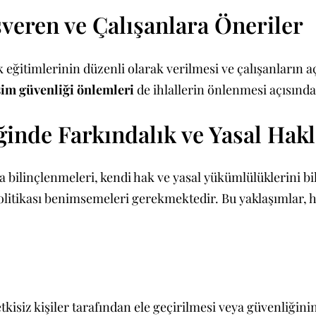
şveren ve Çalışanlara Öneriler
k eğitimlerinin düzenli olarak verilmesi ve çalışanların a
şim güvenliği önlemleri
de ihlallerin önlenmesi açısında
ğinde Farkındalık ve Yasal Hak
 bilinçlenmeleri, kendi hak ve yasal yükümlülüklerini bil
 politikası benimsemeleri gerekmektedir. Bu yaklaşımlar, 
etkisiz kişiler tarafından ele geçirilmesi veya güvenliğini