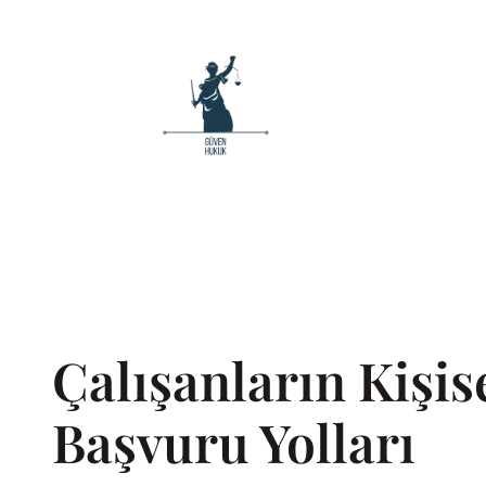
İçeriğe
geç
Çalışanların Kişis
Başvuru Yolları