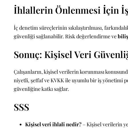
İhlallerin Önlenmesi İçin İ
İç denetim süreçlerinin sıkılaştırılması, farkındalı
güvenliği sağlanabilir. Risk değerlendirme ve
bili
Sonuç: Kişisel Veri Güvenli
Çalışanların, kişisel verilerin korunması konusunda
niyetli, şeffaf ve KVKK ile uyumlu bir iş yönetimi
güvenliğine katkı sağlar.
SSS
Kişisel veri ihlali nedir?
– Kişisel verilerin y