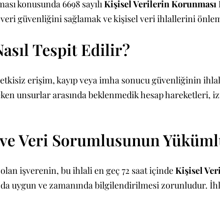
unması konusunda 6698 sayılı
Kişisel Verilerin Korunmas
ri güvenliğini sağlamak ve kişisel veri ihlallerini önlem
Nasıl Tespit Edilir?
 yetkisiz erişim, kayıp veya imha sonucu güvenliğinin ihlal 
reken unsurlar arasında beklenmedik hesap hareketleri, iz
in ve Veri Sorumlusunun Yüküml
olan işverenin, bu ihlali en geç 72 saat içinde
Kişisel Ve
nın da uygun ve zamanında bilgilendirilmesi zorunludur. 