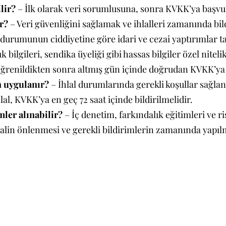
lir?
– İlk olarak veri sorumlusuna, sonra KVKK’ya başvur
r?
– Veri güvenliğini sağlamak ve ihlalleri zamanında bil
 durumunun ciddiyetine göre idari ve cezai yaptırımlar tal
k bilgileri, sendika üyeliği gibi hassas bilgiler özel nitelik
öğrenildikten sonra altmış gün içinde doğrudan KVKK’ya 
n uygulanır?
– İhlal durumlarında gerekli koşullar sağlan
lal, KVKK’ya en geç 72 saat içinde bildirilmelidir.
mler alınabilir?
– İç denetim, farkındalık eğitimleri ve r
lalin önlenmesi ve gerekli bildirimlerin zamanında yapıl