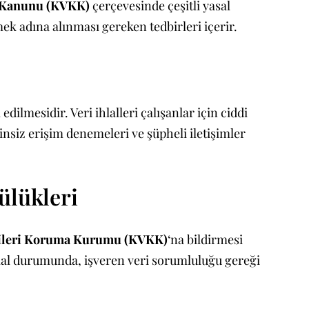
ı Kanunu (KVKK)
çerçevesinde çeşitli yasal
ek adına alınması gereken tedbirleri içerir.
edilmesidir. Veri ihlalleri çalışanlar için ciddi
insiz erişim denemeleri ve şüpheli iletişimler
ülükleri
rileri Koruma Kurumu (KVKK)
‘na bildirmesi
İhlal durumunda, işveren veri sorumluluğu gereği