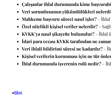
Çalışanlar ihlal durumunda kime başvurabi
Veri sorumlusunun yükümlülükleri nelerdi
Mahkeme başvuru süreci nasıl işler?
– İhlal
Özel nitelikli kişisel veriler nelerdir?
– Sağlı
KVKK’ya nasıl şikayette bulunulur?
– İhlal 
İdari para cezası KVKK tarafından ne zama
Veri ihlali bildirimi süresi ne kadardır?
– İh
Kişisel verilerin korunması için ne tür önle
İhlal durumunda işverenin rolü nedir?
– İh
•
Blog