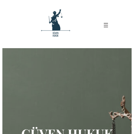
İçeriğe
geç
GÜVEN HUKUK