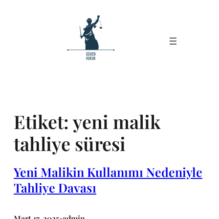
İçeriğe
geç
Etiket:
yeni malik
tahliye süresi
Yeni Malikin Kullanımı Nedeniyle
Tahliye Davası
Mart 17, 2025
admin
•