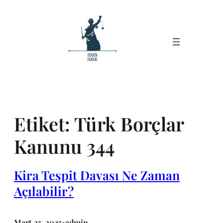
İçeriğe
geç
Etiket:
Türk Borçlar
Kanunu 344
Kira Tespit Davası Ne Zaman
Açılabilir?
Mart 25, 2025
admin
•