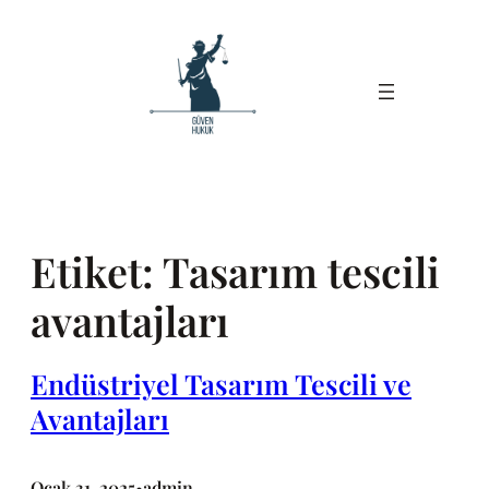
İçeriğe
geç
Etiket:
Tasarım tescili
avantajları
Endüstriyel Tasarım Tescili ve
Avantajları
Ocak 31, 2025
admin
•