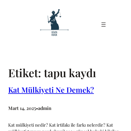
İçeriğe
geç
Etiket:
tapu kaydı
Kat Mülkiyeti Ne Demek?
Mart 14, 2025
admin
•
Kat mülkiyeti nedir? Kat irtifakı ile farkı nelerdir? Kat