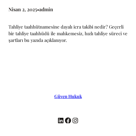
Nisan 2, 2025
admin
•
Tahliye taahhütnamesine dayalı icra takibi nedir? Geçerli
bir tahliye taahhüdü ile mahkemesiz, hızlı tahliye süreci ve
şartları bu yazıda açıklanıyor.
Güven Hukuk
LinkedIn
Facebook
Instagram