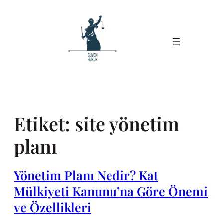
İçeriğe
geç
Etiket:
site yönetim
planı
Yönetim Planı Nedir? Kat
Mülkiyeti Kanunu’na Göre Önemi
ve Özellikleri