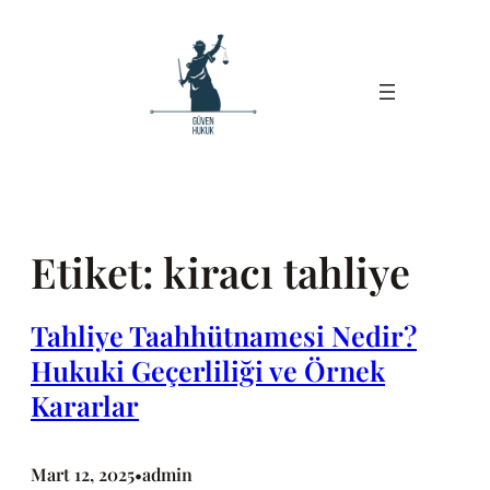
İçeriğe
geç
Etiket:
kiracı tahliye
Tahliye Taahhütnamesi Nedir?
Hukuki Geçerliliği ve Örnek
Kararlar
Mart 12, 2025
admin
•