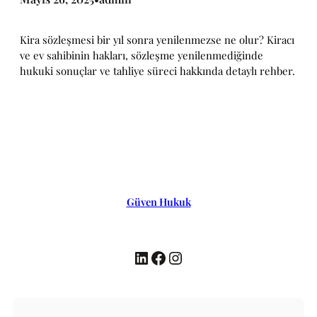
Kira sözleşmesi bir yıl sonra yenilenmezse ne olur? Kiracı
ve ev sahibinin hakları, sözleşme yenilenmediğinde
hukuki sonuçlar ve tahliye süreci hakkında detaylı rehber.
Güven Hukuk
LinkedIn
Facebook
Instagram