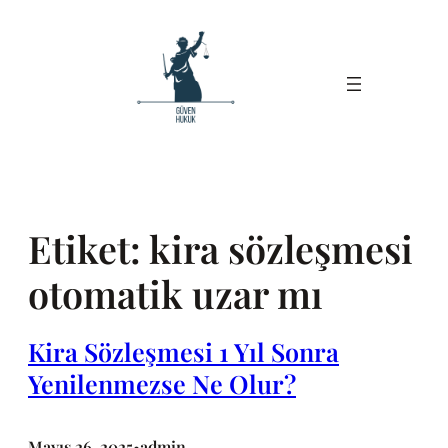
İçeriğe
geç
Etiket:
kira sözleşmesi
otomatik uzar mı
Kira Sözleşmesi 1 Yıl Sonra
Yenilenmezse Ne Olur?
Mayıs 26, 2025
admin
•