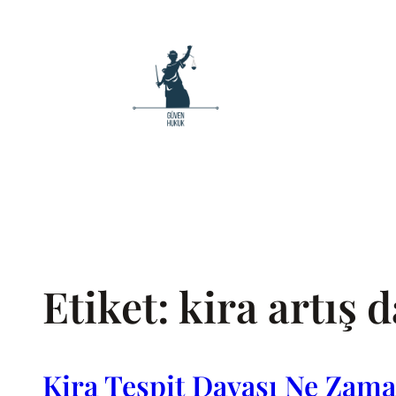
İçeriğe
geç
Etiket:
kira artış 
Kira Tespit Davası Ne Zama