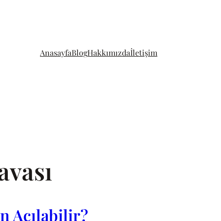
Anasayfa
Blog
Hakkımızda
İletişim
davası
n Açılabilir?