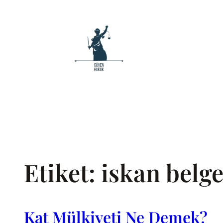
İçeriğe
geç
Etiket:
iskan belge
Kat Mülkiyeti Ne Demek?