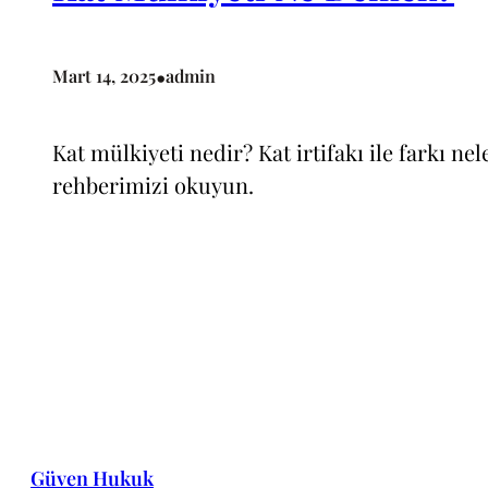
•
Mart 14, 2025
admin
Kat mülkiyeti nedir? Kat irtifakı ile farkı ne
rehberimizi okuyun.
Güven Hukuk