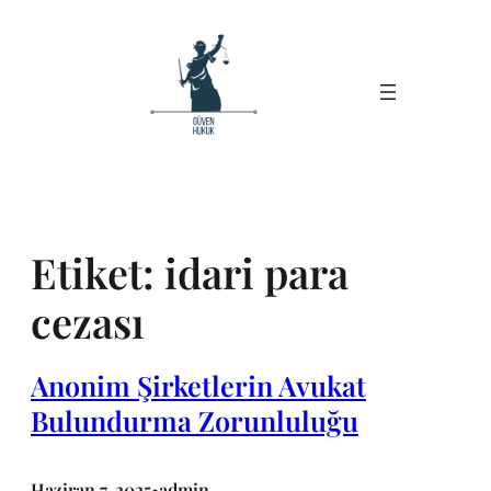
İçeriğe
geç
Etiket:
idari para
cezası
Anonim Şirketlerin Avukat
Bulundurma Zorunluluğu
Haziran 7, 2025
admin
•