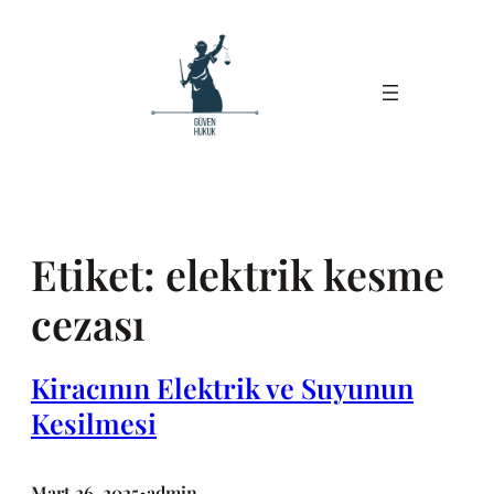
İçeriğe
geç
Etiket:
elektrik kesme
cezası
Kiracının Elektrik ve Suyunun
Kesilmesi
Mart 26, 2025
admin
•