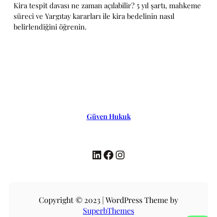
Kira tespit davası ne zaman açılabilir? 5 yıl şartı, mahkeme
süreci ve Yargıtay kararları ile kira bedelinin nasıl
belirlendiğini öğrenin.
Güven Hukuk
LinkedIn
Facebook
Instagram
Copyright © 2023 | WordPress Theme by
SuperbThemes