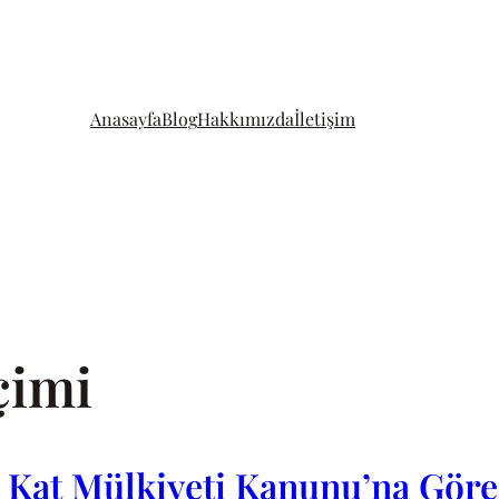
Anasayfa
Blog
Hakkımızda
İletişim
çimi
i? Kat Mülkiyeti Kanunu’na Gör