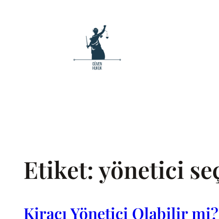
İçeriğe
geç
Etiket:
yönetici se
Kiracı Yönetici Olabilir m