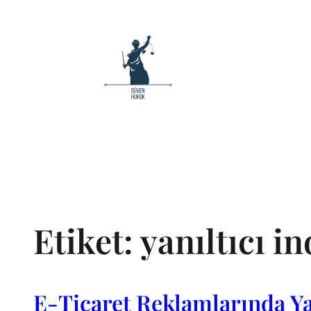
İçeriğe
geç
Etiket:
yanıltıcı i
E-Ticaret Reklamlarında Yan