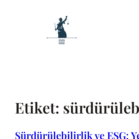
İçeriğe
geç
Etiket:
sürdürülebi
Sürdürülebilirlik ve ESG: 