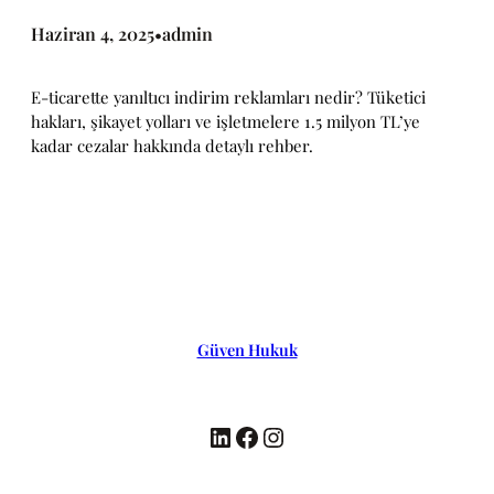
Haziran 4, 2025
admin
•
E-ticarette yanıltıcı indirim reklamları nedir? Tüketici
hakları, şikayet yolları ve işletmelere 1.5 milyon TL’ye
kadar cezalar hakkında detaylı rehber.
Güven Hukuk
LinkedIn
Facebook
Instagram