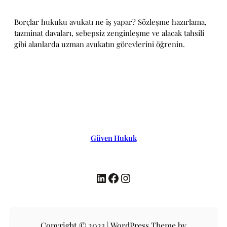
Borçlar hukuku avukatı ne iş yapar? Sözleşme hazırlama,
tazminat davaları, sebepsiz zenginleşme ve alacak tahsili
gibi alanlarda uzman avukatın görevlerini öğrenin.
Güven Hukuk
LinkedIn
Facebook
Instagram
Copyright © 2023 | WordPress Theme by