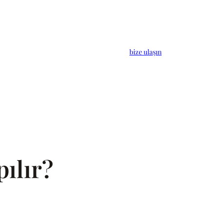
bize ulaşın
ılır?