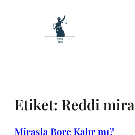
İçeriğe
geç
Etiket:
Reddi mira
Mirasla Borç Kalır mı?