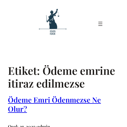
İçeriğe
geç
Etiket:
Ödeme emrine
itiraz edilmezse
Ödeme Emri Ödenmezse Ne
Olur?
Ocak 27, 2025
admin
•