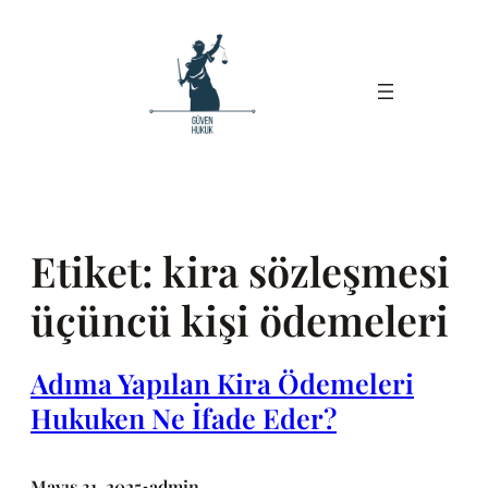
İçeriğe
geç
Etiket:
kira sözleşmesi
üçüncü kişi ödemeleri
Adıma Yapılan Kira Ödemeleri
Hukuken Ne İfade Eder?
Mayıs 31, 2025
admin
•