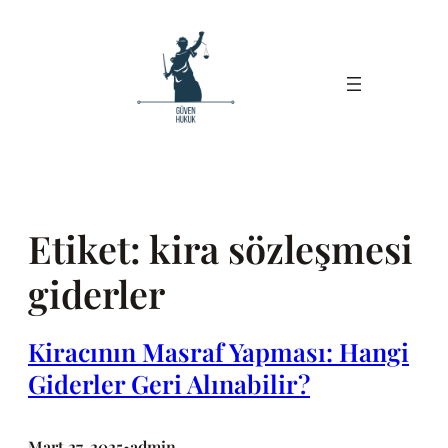
İçeriğe
geç
Etiket:
kira sözleşmesi
giderler
Kiracının Masraf Yapması: Hangi
Giderler Geri Alınabilir?
Mart 27, 2025
admin
•