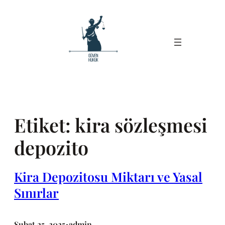
İçeriğe
geç
Etiket:
kira sözleşmesi
depozito
Kira Depozitosu Miktarı ve Yasal
Sınırlar
Şubat 25, 2025
admin
•