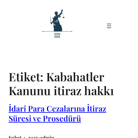
İçeriğe
geç
Etiket:
Kabahatler
Kanunu itiraz hakkı
İdari Para Cezalarına İtiraz
Süresi ve Prosedürü
Şubat 4, 2025
admin
•