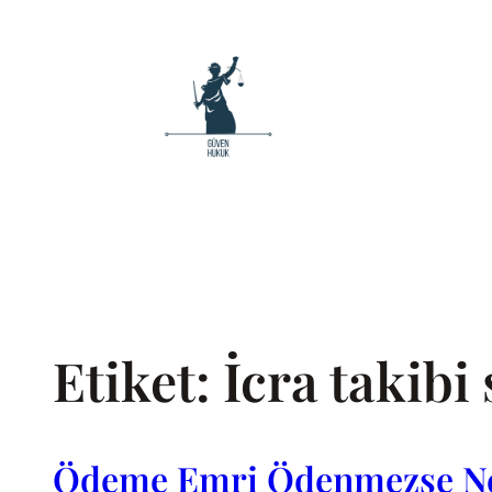
İçeriğe
geç
Etiket:
İcra takibi
Ödeme Emri Ödenmezse Ne