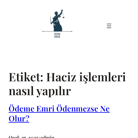
İçeriğe
geç
Etiket:
Haciz işlemleri
nasıl yapılır
Ödeme Emri Ödenmezse Ne
Olur?
Ocak 27, 2025
admin
•