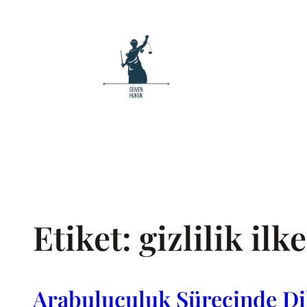
İçeriğe
geç
Etiket:
gizlilik ilke
Arabuluculuk Sürecinde Di