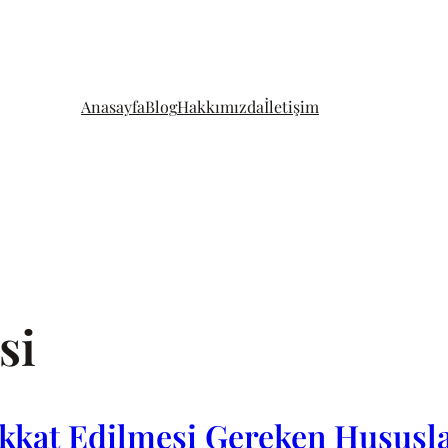
Anasayfa
Blog
Hakkımızda
İletişim
si
kkat Edilmesi Gereken Hususl