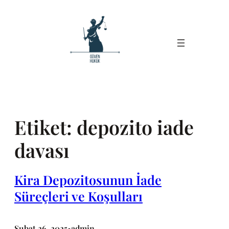
İçeriğe
geç
Etiket:
depozito iade
davası
Kira Depozitosunun İade
Süreçleri ve Koşulları
Şubat 26, 2025
admin
•