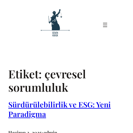
İçeriğe
geç
Etiket:
çevresel
sorumluluk
Sürdürülebilirlik ve ESG: Yeni
Paradigma
Haziran 3, 2025
admin
•